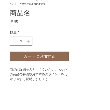
SKU： 632835642834572
商品名
価
￥40
格
数量
*
カートに追加する
商品の詳細を入力してください。あなた
の商品の特徴やおすすめのポイントをわ
かりやすく説明しましょう。
商品情報
商品の詳細を入力してください。サイ
返品・返金ポリシー
ズ、素材、取扱説明に加え、商品の特